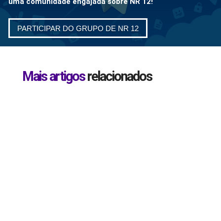
uma comunidade engajada sobre NR 12!
PARTICIPAR DO GRUPO DE NR 12
Mais artigos
relacionados