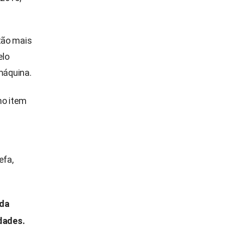
tão mais
elo
máquina.
no item
efa,
 da
dades.