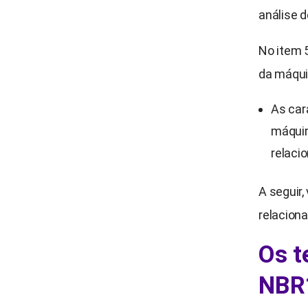
análise d
No item 
da máquin
As car
máquin
relaci
A seguir,
relacion
Os t
NBR