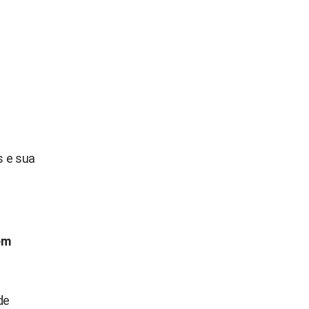
s e sua
ém
de