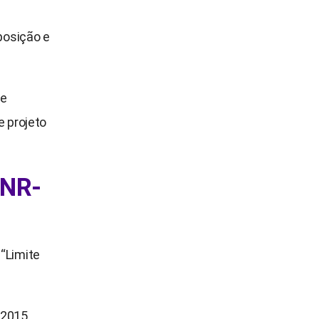
posição e
de
e projeto
 NR-
“Limite
 2015,