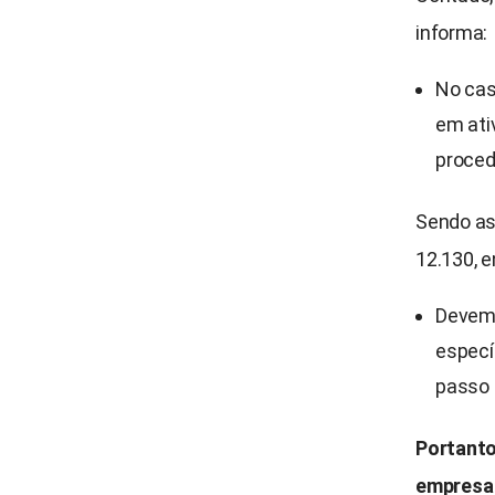
informa:
No cas
em ativ
proced
Sendo as
12.130, 
Devem 
especí
passo a
Portanto
empresa 