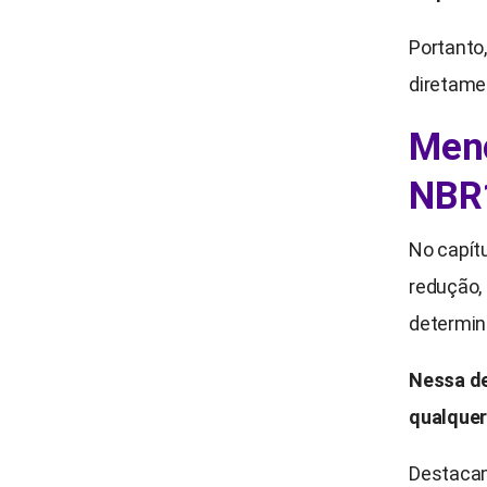
Portanto,
diretame
Menç
NBR
No capít
redução, 
determin
Nessa de
qualquer
Destacam