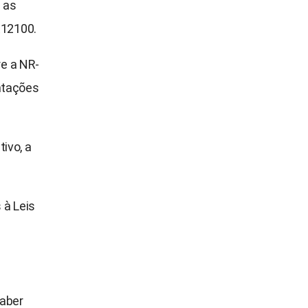
 as
R12100.
re a NR-
ntações
ivo, a
 à Leis
saber