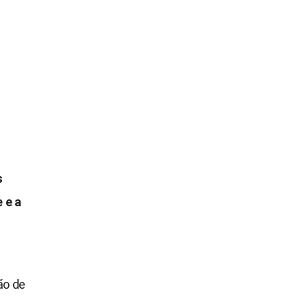
s
 e a
ão de