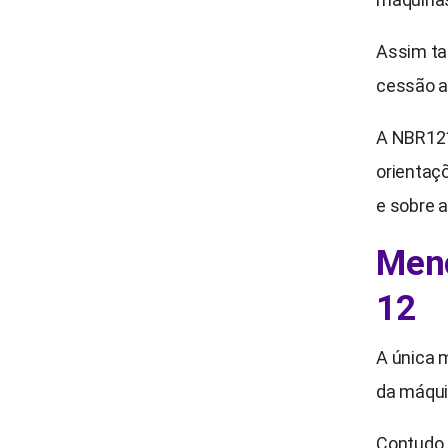
Assim ta
cessão a
A NBR121
orientaçõ
e sobre a
Menç
12
A única 
da máquin
Contudo,