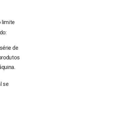
 limite
do:
série de
produtos
áquina.
l se