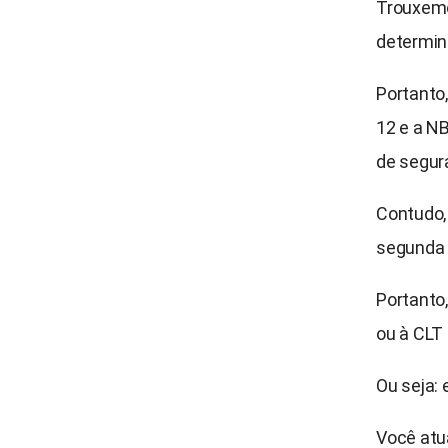
Trouxemo
determin
Portanto
12 e a N
de segur
Contudo, 
segunda 
Portanto
ou à CLT 
Ou seja: 
Você atu