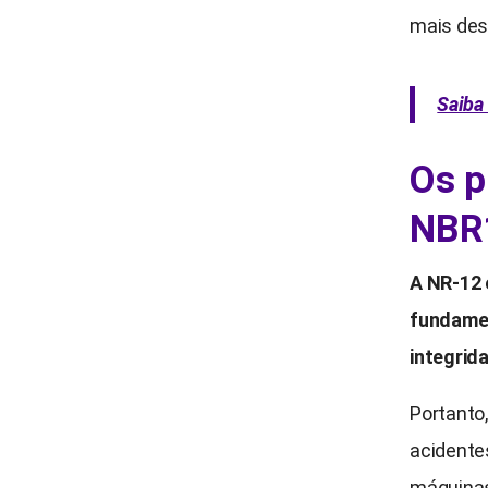
mais dest
Saiba 
Os p
NBR
A NR-12 
fundamen
integrid
Portanto
acidentes
máquinas