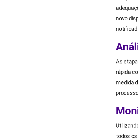
adequaçõ
novo dis
notificad
Anál
As etapa
rápida co
medida d
processo
Moni
Utilizan
todos os