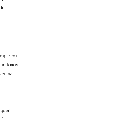
de
ompletos.
uditorias
sencial
lquer