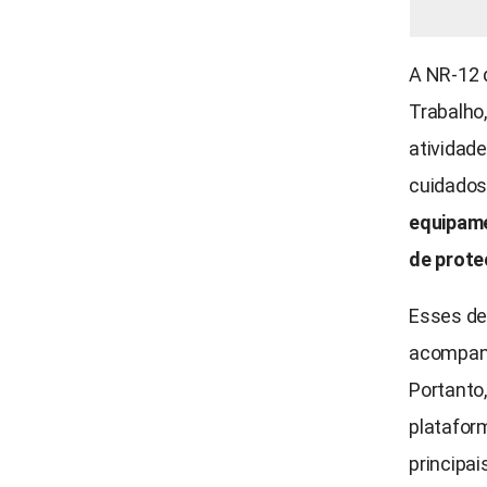
A NR-12 
Trabalho
atividad
cuidados
equipame
de prote
Esses de
acompanh
Portanto
platafor
principa