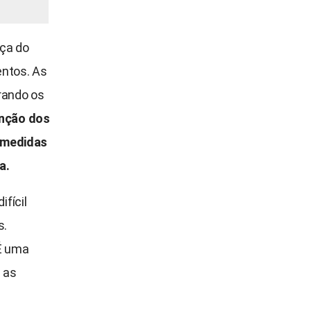
nça do
ntos. As
rando os
nção dos
s medidas
a.
fícil
s.
 É uma
 as