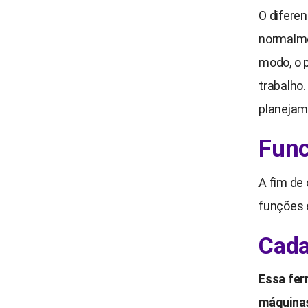
O diferen
normalme
modo, o p
trabalho.
planejam
Func
A fim de 
funções e
Cada
Essa fer
máquina