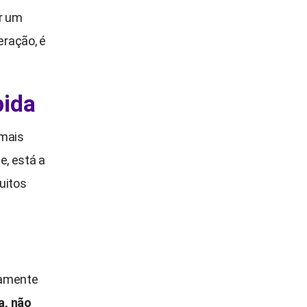
ar um
eração, é
pida
 mais
e, está a
uitos
tamente
a, não