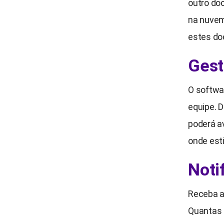
outro do
na nuvem
estes do
Gest
O softwa
equipe. 
poderá a
onde est
Noti
Receba a
Quantas 