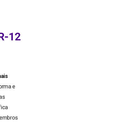
NR-12
mais
norma e
 as
fica
membros