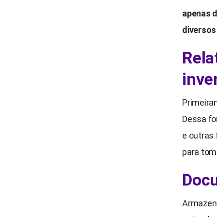
apenas d
diversos
Rela
inve
Primeiram
Dessa fo
e outras
para tom
Docu
Armazene 