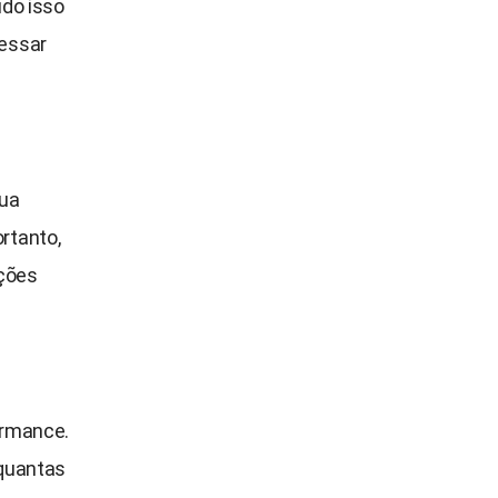
udo isso
cessar
sua
rtanto,
ações
ormance.
 quantas