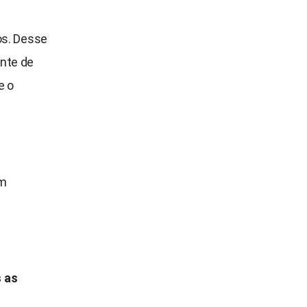
s. Desse
ente de
e o
om
s as