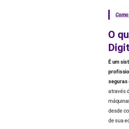
Como 
O qu
Digi
É um sis
profissi
seguras 
através 
máquinas 
desde co
de sua e